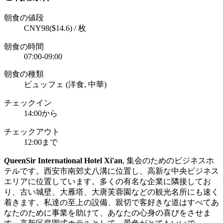
朝食の値段
CNY98($14.6) / 枚
朝食の時間
07:00-09:00
朝食の種類
ビュッフェ (洋食, 中華)
チェックイン
14:00から
チェックアウト
12:00まで
Q
ueenSir International Hotel Xi'an
, 集会のためのビジネスホ
テルです。西安市南郊丈八溝に位置し、高新な中央ビジネス
エリアに位置しています。多くの有名な企業に隣接してお
り、古い城壁、大雁塔、大唐芙蓉園などの観光名所にも速く
着きます。私達の至上の設備、親切で客好きな道はすべてあ
なたのために事業を助けて、あなたの心身の喜びをさせま